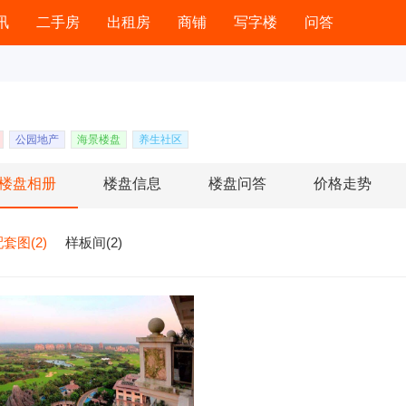
讯
二手房
出租房
商铺
写字楼
问答
公园地产
海景楼盘
养生社区
楼盘相册
楼盘信息
楼盘问答
价格走势
套图(2)
样板间(2)