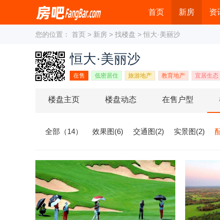
首页
新房
资
您的位置：
首页
>
新房
>
找楼盘
> 恒大·美丽沙
恒大·美丽沙
在售
低密居住
旅游地产
教育地产
宜居生态
楼盘主页
楼盘动态
在售户型
全部（14）
效果图(6)
交通图(2)
实景图(2)
配