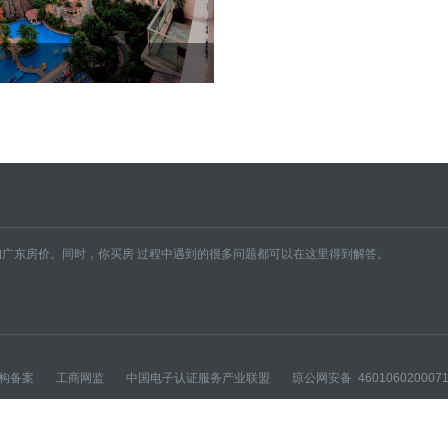
广东房价。同时，你买房 过程中遇到的很多问题都可以在这里得到解答。
构备案
|
工商网监
|
中国电子认证服务产业联盟
|
琼公网安备 460106020007