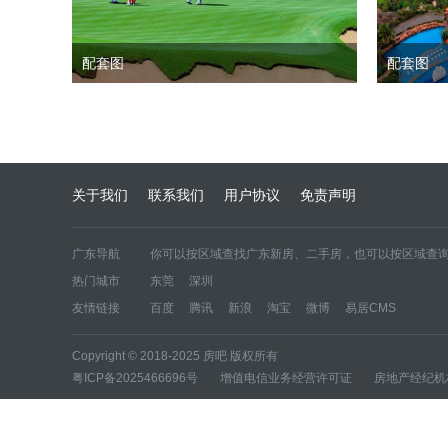
配套图
配套图
关于我们
联系我们
用户协议
免责声明
广东导航
你可以按区域查找广东新房、二手房，也可以按区域查询
热门城市
东莞
深圳
区域新房
东莞
深圳
友情链接
百度
腾讯
新浪
淘宝
微博
易居CMS
区域二手房
东莞二手房
深圳二手房
Copyright © 2018-2025 房吧 版权所有
粤ICP备2025466696号
|
增值电信业务经营许可证
|
房地产经纪机