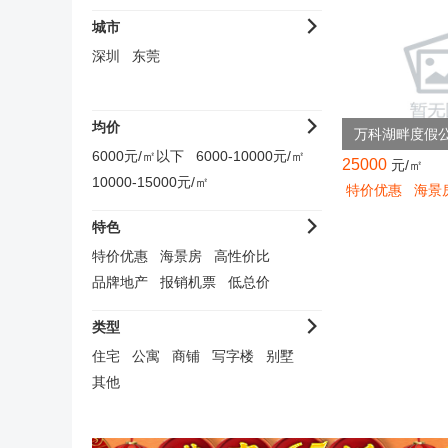
城市
深圳
东莞
均价
万科湖畔度假
6000元/㎡以下
6000-10000元/㎡
25000
元/㎡
10000-15000元/㎡
特价优惠
海景
15000-20000元/㎡
特色
20000元/㎡以上
特价优惠
海景房
高性价比
品牌地产
报销机票
低总价
安全购
康养房
小户型
低密居住
类型
住宅
公寓
商铺
写字楼
别墅
其他