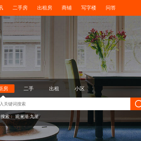
讯
二手房
出租房
商铺
写字楼
问答
新房
二手
出租
小区
门搜索：
观澜湖·九里