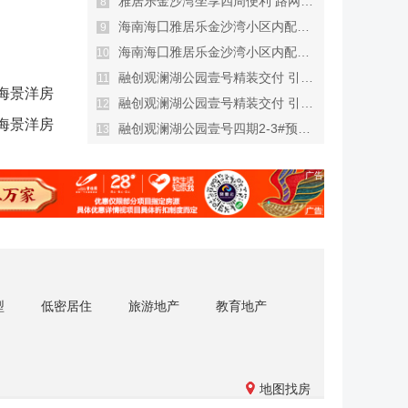
雅居乐金沙湾坐享四周便利 路网通达
8
海南海囗雅居乐金沙湾小区内配套已落实 售海景洋房
9
海南海囗雅居乐金沙湾小区内配套已落实 售海景洋房
10
融创观澜湖公园壹号精装交付 引入品牌进行布置
11
海景洋房
融创观澜湖公园壹号精装交付 引入品牌进行布置
12
海景洋房
融创观澜湖公园壹号四期2-3#预计2020年12月交房
13
型
低密居住
旅游地产
教育地产
地图找房