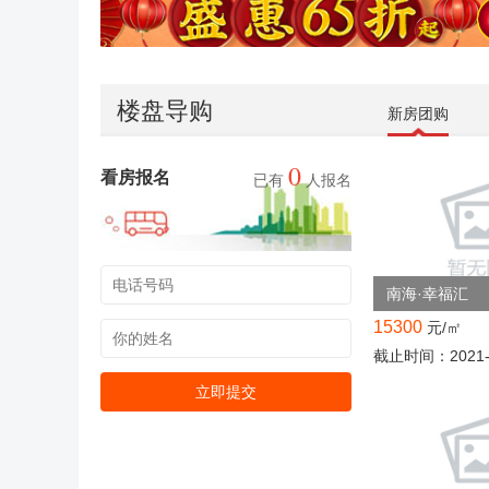
楼盘导购
新房团购
0
看房报名
已有
人报名
南海·幸福汇
15300
元/㎡
截止时间：2021-0