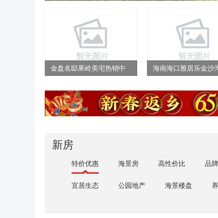
金盘名邸果岭美宅热销中
海南海口雅居乐金沙
均价13300元/㎡
面43-142平户型热销
新房
特价优惠
海景房
高性价比
品
宜居生态
公园地产
海景楼盘