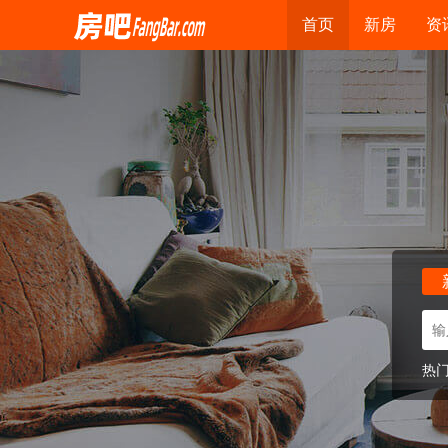
首页
新房
资
热