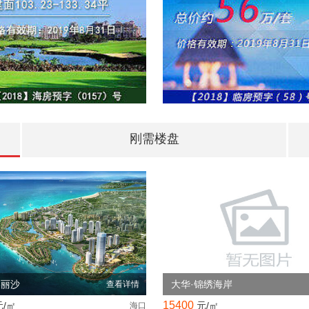
刚需楼盘
美丽沙
大华·锦绣海岸
查看详情
15400
元/㎡
元/㎡
海口