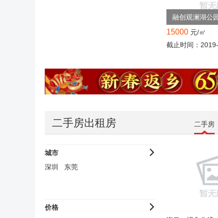
融创观澜湖公
15000
元/㎡
截止时间：2019-1
二手房出租房
二手房
城市
深圳
东莞
价格