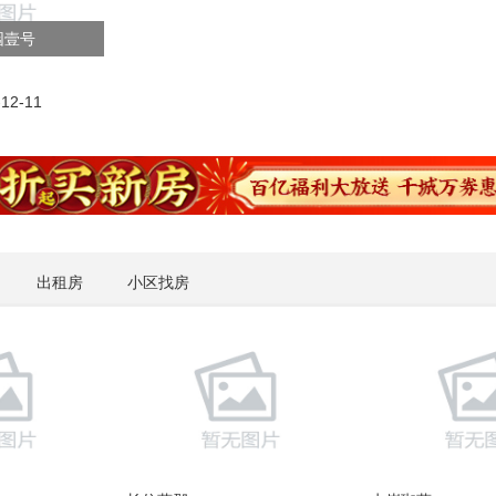
园壹号
2-11
出租房
小区找房