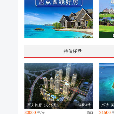
特价楼盘
富力首府（办公楼）
恒大·
查看详情
30000
21500
元/㎡
海口