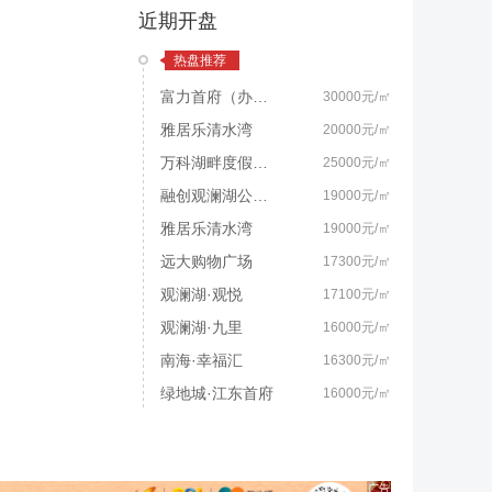
近期开盘
热盘推荐
富力首府（办公楼）
30000元/㎡
雅居乐清水湾
20000元/㎡
万科湖畔度假公园
25000元/㎡
融创观澜湖公园壹号
19000元/㎡
雅居乐清水湾
19000元/㎡
远大购物广场
17300元/㎡
观澜湖·观悦
17100元/㎡
观澜湖·九里
16000元/㎡
南海·幸福汇
16300元/㎡
绿地城·江东首府
16000元/㎡