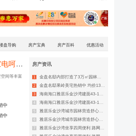
楼盘导购
房产宝典
房产百科
优惠活动
雅居乐金沙湾主推四期6#产品 智能家电呵护安全
房产资讯
变空间等丰富
金盘名邸内部打造了3万㎡园林景观
1
金盘名邸果岭美宅热销中 均价13300元/㎡
2
海南海口雅居乐金沙湾建面43-142平户型热销中
3
海南海口雅居乐金沙湾建面43-142平户型热销中
4
销中
雅居乐金沙湾城市园林营造舒心娱乐生活
5
销中
雅居乐金沙湾城市园林营造舒心娱乐生活
6
雅居乐金沙湾坐享四周便利 路网通达
7