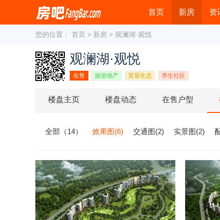
首页
新房
资
您的位置：
首页
>
新房
> 观澜湖·观悦
观澜湖·观悦
在售
旅游地产
宜居生态
养生社区
楼盘主页
楼盘动态
在售户型
全部（14）
效果图(6)
交通图(2)
实景图(2)
配