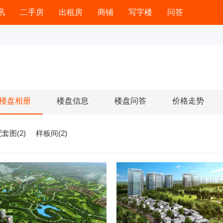
讯
二手房
出租房
商铺
写字楼
问答
楼盘相册
楼盘信息
楼盘问答
价格走势
套图(2)
样板间(2)