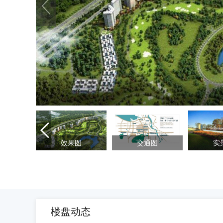

效果图
交通图
实
楼盘动态