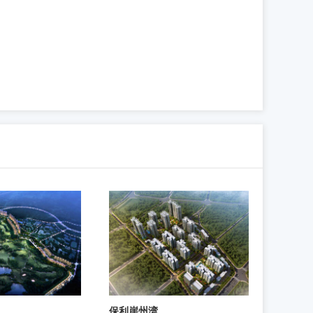
保利崖州湾