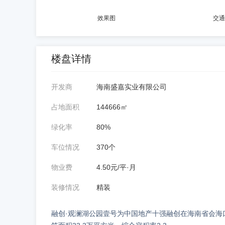
效果图
交通
楼盘详情
开发商
海南盛嘉实业有限公司
占地面积
144666㎡
绿化率
80%
车位情况
370个
物业费
4.50元/平·月
装修情况
精装
融创·观澜湖公园壹号为中国地产十强融创在海南省会海