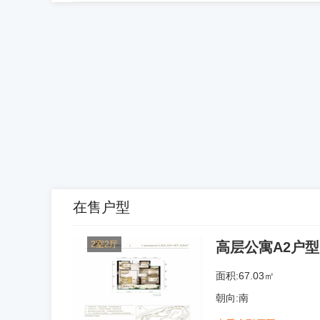
在售户型
2室2厅
高层公寓A2户型
面积:67.03㎡
朝向:南