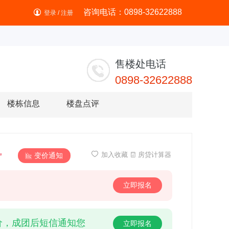
咨询电话：0898-32622888
登录
/
注册
售楼处电话
0898-32622888
楼栋信息
楼盘点评

㎡
加入收藏
房贷计算器
变价通知


立即报名
价，成团后短信通知您
立即报名