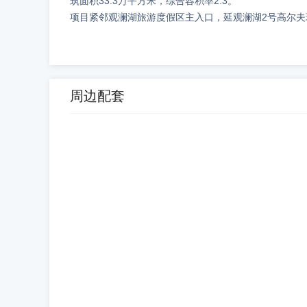
筑面积33.3万平方米，综合容积率2.3。
项目紧邻观澜湖旅游度假区主入口，延观澜湖2号高尔
周边配套