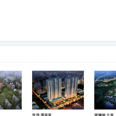
世茂·秀英里
观澜湖·九里