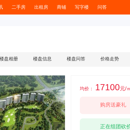
讯
二手房
出租房
商铺
写字楼
问答
楼盘相册
楼盘信息
楼盘问答
价格走势
17100
元/
均价：
购房送豪礼
正在组团砍