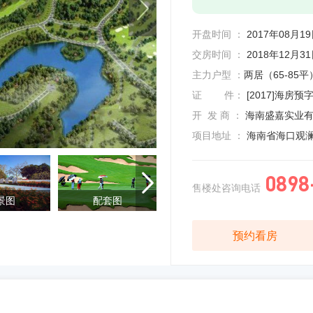
开盘时间 ：
2017年08月1
交房时间 ：
2018年12月3
主力户型 ：
两居（65-85平
证 件：
[2017]海房预
开 发 商 ：
海南盛嘉实业
项目地址 ：
海南省海口观澜
0898

售楼处咨询电话
景图
配套图
样板间
预约看房