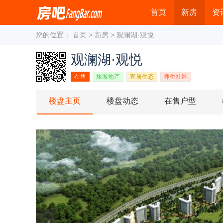
首页
新房
资
您的位置：
首页
>
新房
> 观澜湖·观悦
观澜湖·观悦
在售
旅游地产
宜居生态
养生社区
楼盘主页
楼盘动态
在售户型