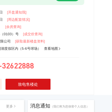
9日
[开盘通知我]
1日
[周边配套情况]
）
[余房查询]
字（0103）号
[成交价查询]
有限公司
[获取最新楼盘资料]
湖度假区内（5-6号球场）
查看地图

-32622888
致电售楼处
消息通知
更多
（我们将为您保密个人信息）