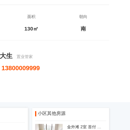
面积
朝向
130㎡
南
大生
置业管家
13800009999
小区其他房源
金外滩 2室 首付 28万