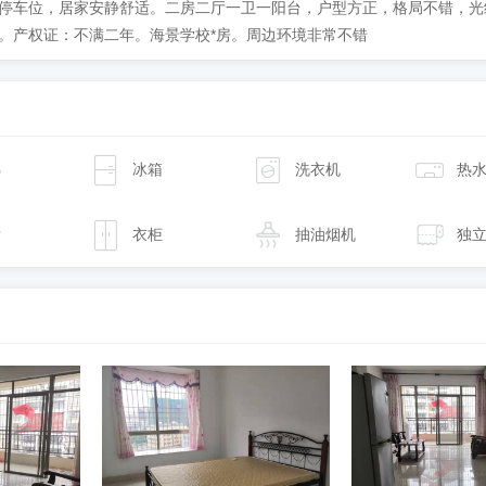
停车位，居家安静舒适。二房二厅一卫一阳台，户型方正，格局不错，光
。产权证：不满二年。海景学校*房。周边环境非常不错
梯
冰箱
洗衣机
热
发
衣柜
抽油烟机
独