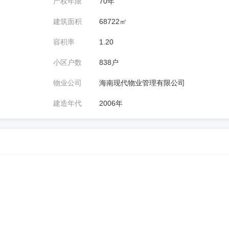
产权年限
70年
建筑面积
68722㎡
容积率
1.20
小区户数
838户
物业公司
海南现代物业管理有限公司
建造年代
2006年