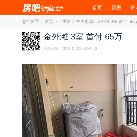
首页
新房
资
您的位置：
首页
>
二手房
>
在售房源
> 金外滩 3室 首付 65
金外滩 3室 首付 65万
更新时间：2019-11-01 / 浏览：
8