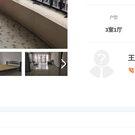
户型
3室1厅
王

