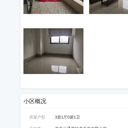
小区概况
房屋户型
3室1厅0厨1卫