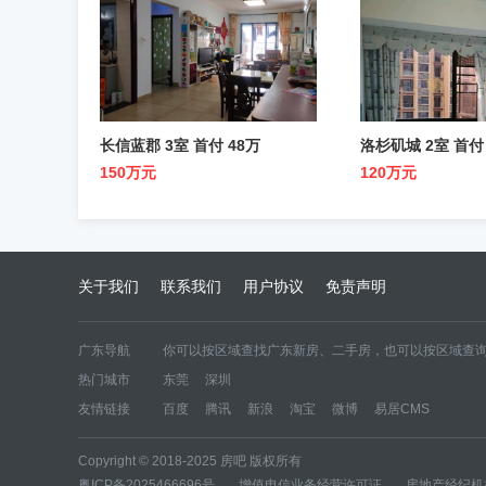
长信蓝郡 3室 首付 48万
洛杉矶城 2室 首付
150万元
120万元
关于我们
联系我们
用户协议
免责声明
广东导航
你可以按区域查找广东新房、二手房，也可以按区域查询
热门城市
东莞
深圳
区域新房
东莞
深圳
友情链接
百度
腾讯
新浪
淘宝
微博
易居CMS
区域二手房
东莞二手房
深圳二手房
Copyright © 2018-2025 房吧 版权所有
粤ICP备2025466696号
|
增值电信业务经营许可证
|
房地产经纪机