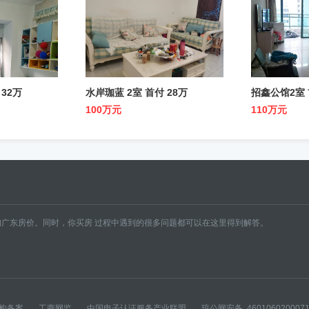
 32万
水岸珈蓝 2室 首付 28万
招鑫公馆2室 
100万元
110万元
广东房价。同时，你买房 过程中遇到的很多问题都可以在这里得到解答。
构备案
|
工商网监
|
中国电子认证服务产业联盟
|
琼公网安备 460106020007