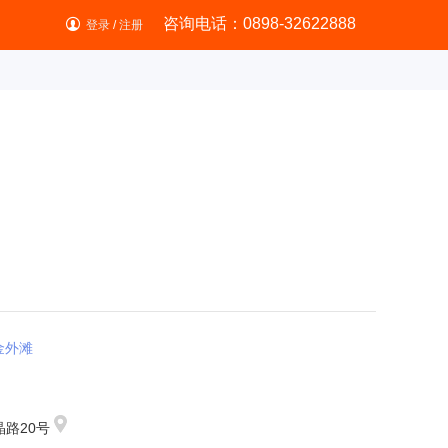
咨询电话：0898-32622888
登录
/
注册
金外滩
路20号