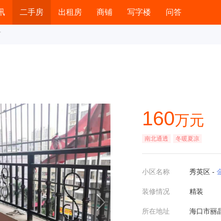
讯
二手房
出租房
商铺
写字楼
问答
万
160
万元
南北通透
冬暖夏凉
小区名称
秀英区 -
装修情况
精装
所在地址
海口市丽晶