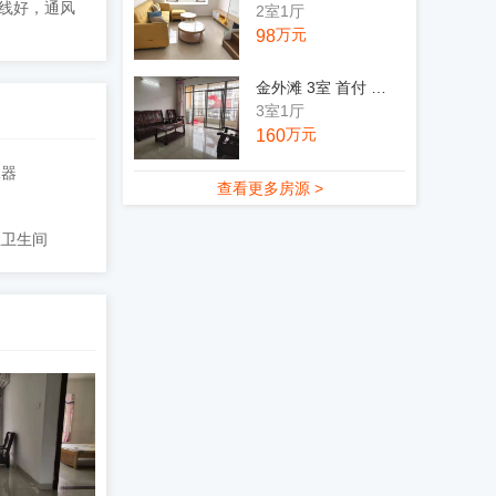
线好，通风
2室1厅
万元
98
金外滩 3室 首付 65万
3室1厅
万元
160
水器
查看更多房源 >
立卫生间