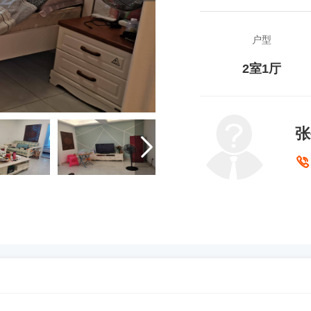
户型
2室1厅
张

