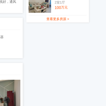
线好，通风
2室1厅
万元
100
查看更多房源 >
水器