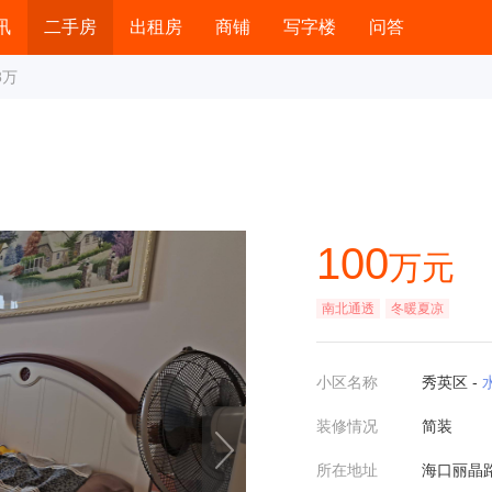
讯
二手房
出租房
商铺
写字楼
问答
8万
100
万元
南北通透
冬暖夏凉
小区名称
秀英区 -
装修情况
简装
所在地址
海口丽晶路