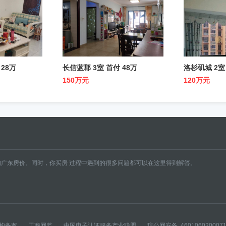
 28万
长信蓝郡 3室 首付 48万
洛杉矶城 2室
150万元
120万元
广东房价。同时，你买房 过程中遇到的很多问题都可以在这里得到解答。
构备案
|
工商网监
|
中国电子认证服务产业联盟
|
琼公网安备 460106020007