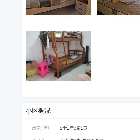
小区概况
房屋户型
2室1厅0厨1卫