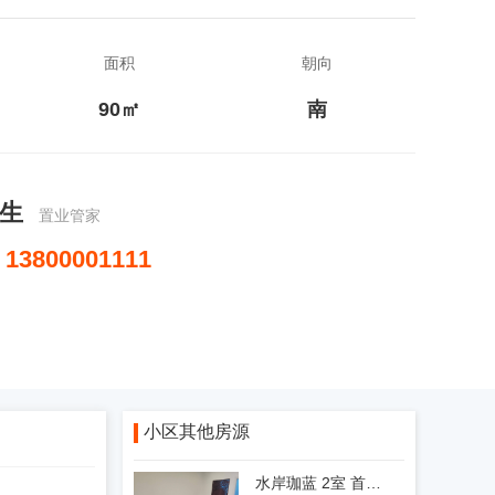
面积
朝向
90㎡
南
生
置业管家
13800001111
小区其他房源
水岸珈蓝 2室 首付 28万