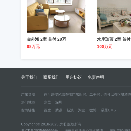
金外滩 2室 首付 28万
水岸珈蓝 2室 首付
98万元
100万元
关于我们
联系我们
用户协议
免责声明
广东导航
你可以按区域查找广东新房、二手房，也可以按区域查询
热门城市
东莞
深圳
区域新房
东莞
深圳
友情链接
百度
腾讯
新浪
淘宝
微博
易居CMS
区域二手房
东莞二手房
深圳二手房
Copyright © 2018-2025 房吧 版权所有
粤ICP备2025466696号
|
增值电信业务经营许可证
|
房地产经纪机