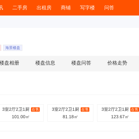
讯
二手房
出租房
商铺
写字楼
问答
海景楼盘
楼盘相册
楼盘信息
楼盘问答
价格走势
3室2厅2卫1厨
3室2厅2卫1厨
3室2厅2卫1厨
在售
在售
在售
101.00㎡
81.18㎡
123.67㎡