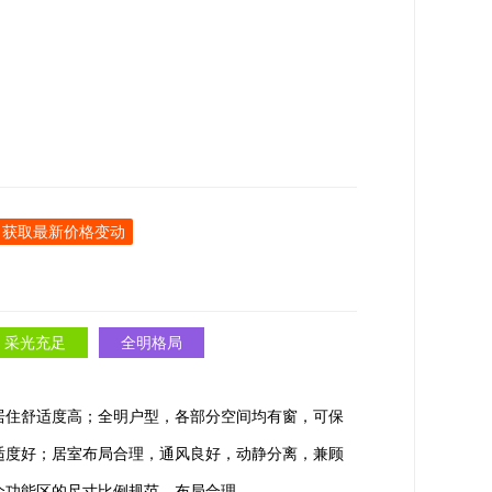
获取最新价格变动
采光充足
全明格局
居住舒适度高；全明户型，各部分空间均有窗，可保
适度好；居室布局合理，通风良好，动静分离，兼顾
个功能区的尺寸比例规范，布局合理。