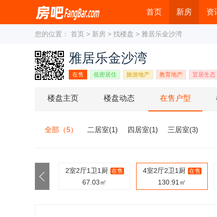
首页
新房
资
您的位置：
首页
>
新房
>
找楼盘
> 雅居乐金沙湾
雅居乐金沙湾
在售
低密居住
旅游地产
教育地产
宜居生态
楼盘主页
楼盘动态
在售户型
全部（
5
）
二居室(
1
)
四居室(
1
)
三居室(
3
)
2室2厅1卫1厨
4室2厅2卫1厨
在售
在售
67.03㎡
130.91㎡